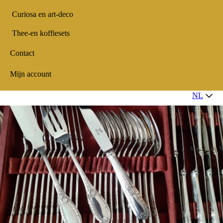
Curiosa en art-deco
Thee-en koffiesets
Contact
Mijn account
NL