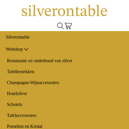
Silverontable
Webshop
Restauratie en onderhoud van zilver
Tafelbestekken
Champagne-Wijnaccessoires
Hotelzilver
Schotels
Tafelaccessoires
Porselein en Kristal