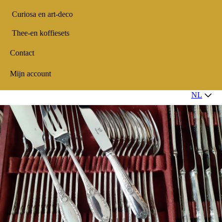
Curiosa en art-deco
Thee-en koffiesets
Contact
Mijn account
NL