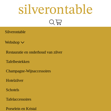
Silverontable
Webshop
Restauratie en onderhoud van zilver
Tafelbestekken
Champagne-Wijnaccessoires
Hotelzilver
Schotels
Tafelaccessoires
Porselein en Kristal