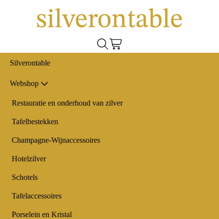
Silverontable
Webshop
Restauratie en onderhoud van zilver
Tafelbestekken
Champagne-Wijnaccessoires
Hotelzilver
Schotels
Tafelaccessoires
Porselein en Kristal