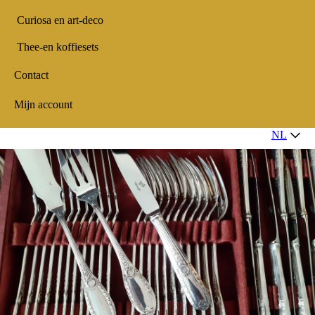
Curiosa en art-deco
Thee-en koffiesets
Contact
Mijn account
NL